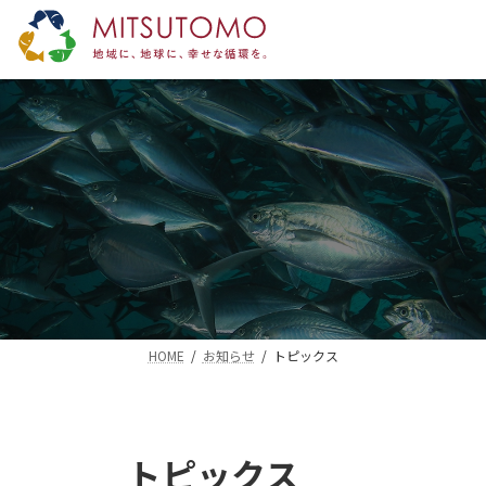
コ
ナ
ン
ビ
テ
ゲ
ン
ー
ツ
シ
へ
ョ
ス
ン
キ
に
ッ
移
プ
動
HOME
お知らせ
トピックス
トピックス