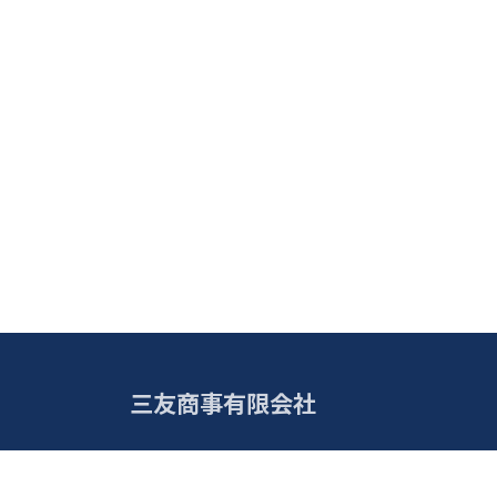
三友商事有限会社
住所
: 富山県滑川市荒俣２５番地
電話番号
: 076-475-5264